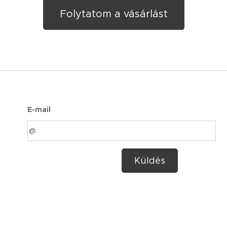
Folytatom a vásárlást
E-mail
Küldés