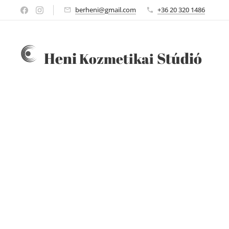
berheni@gmail.com
+36 20 320 1486
Heni
Stúdió
Kozmetikai