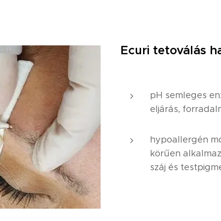
Ecuri tetoválás h
pH semleges en
eljárás, forradal
hypoallergén mó
körűen alkalmaz
száj és testpigm