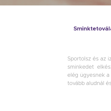
Sminktetovál
Sportolsz és az 
sminkedet elké
elég ügyesnek a 
tovább aludnál é