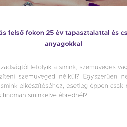
ás felső fokon 25 év tapasztalattal és 
anyagokkal
izzadságtól lefolyik a smink; szemüveges va
szíteni szemüveged nélkül? Egyszerűen 
smink elkészítéséhez, esetleg éppen csak 
s finoman sminkelve ébrednél?