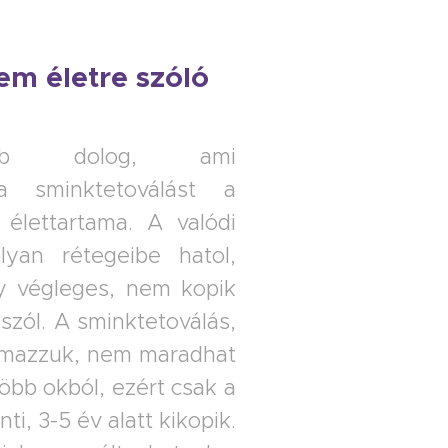
em életre szóló
abb dolog, ami
a sminktetoválást a
 élettartama. A valódi
lyan rétegeibe hatol,
y végleges, nem kopik
 szól. A sminktetoválás,
almazzuk, nem maradhat
több okból, ezért csak a
nti, 3-5 év alatt kikopik.