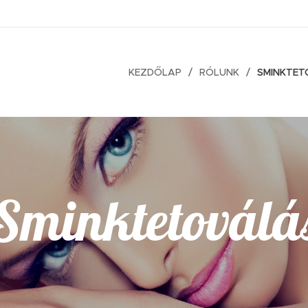
KEZDŐLAP
RÓLUNK
SMINKTE
Sminktetoválá