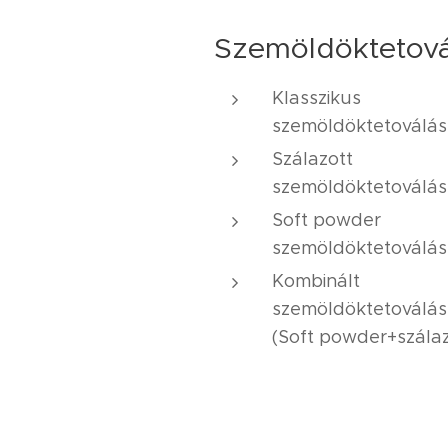
Szemöldöktetová
Klasszikus
szemöldöktetoválás
Szálazott
szemöldöktetoválás
Soft powder
szemöldöktetoválás
Kombinált
szemöldöktetoválás
(Soft powder+szálaz