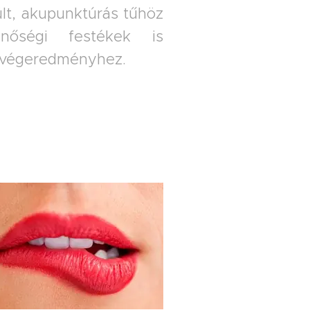
lt, akupunktúrás tűhöz
nőségi festékek is
p végeredményhez.