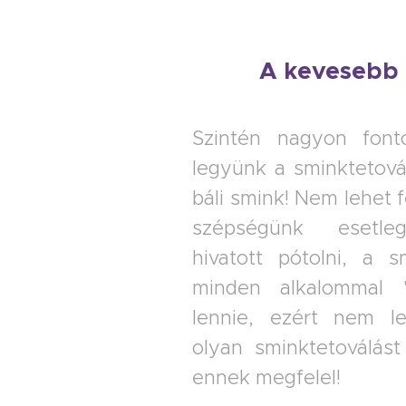
A kevesebb i
Szintén nagyon font
legyünk a sminktetová
báli smink! Nem lehet 
szépségünk esetleg
hivatott pótolni, a s
minden alkalommal "v
lennie, ezért nem l
olyan sminktetoválást
ennek megfelel!