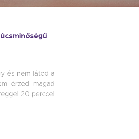
csúcsminőségű
gy és nem látod a
nem érzed magad
reggel 20 perccel