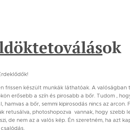
ldöktetoválás
ok
Érdeklődők!
 frissen készült munkák láthatóak. A valóságban 
kön erősebb a szín és pirosabb a bőr. Tudom , ho
al, hamvas a bőr, semmi kipirosodás nincs az arcon. 
ik retusálva, photoshopozva vannak, hogy szebb 
szi, de nem az a valós kép. Én szeretném, ha azt ka
 csalódás.