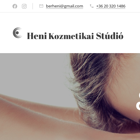
berheni@gmail.com
+36 20 320 1486
Heni
Stúdió
Kozmetikai