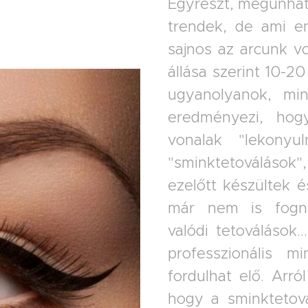
Egyrészt, megunhat
trendek, de ami en
sajnos az arcunk v
állása szerint 10-2
ugyanolyanok, min
eredményezi, ho
vonalak "lekonyul
"sminktetoválások
ezelőtt készültek 
már nem is fogn
valódi tetoválások.
professzionális 
fordulhat elő. Arró
hogy a sminktetovál