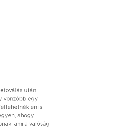
tetoválás után
gy vonzóbb egy
Feltehetnék én is
legyen, ahogy
pnák, ami a valóság