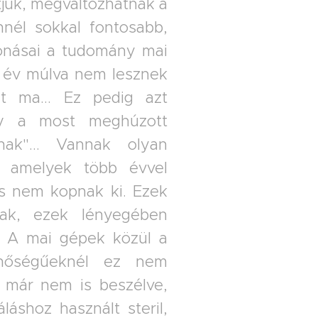
juk, megváltozhatnak a
nél sokkal fontosabb,
onásai a tudomány mai
0 év múlva nem lesznek
t ma... Ez pedig azt
gy a most meghúzott
nak"... Vannak olyan
", amelyek több évvel
és nem kopnak ki. Ezek
ak, ezek lényegében
.. A mai gépek közül a
minőségűeknél ez nem
l már nem is beszélve,
áshoz használt steril,