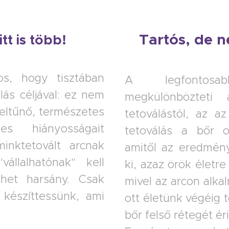
Tartós, de n
tt is több!
os, hogy tisztában
A legfontos
lás céljával: ez nem
megkülönbözteti 
feltűnő, természetes
tetoválástól, az az
es hiányosságait
tetoválás a bőr o
minktetovált arcnak
amitől az eredmén
állalhatónak" kell
ki, azaz örök életre
ehet harsány. Csak
mivel az arcon alk
 készíttessünk, ami
ott életünk végéig 
bőr felső rétegét éri