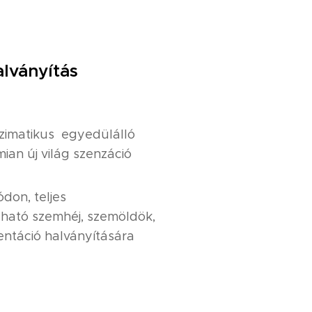
alványítás
zimatikus egyedülálló
mian új világ szenzáció
don, teljes
ható szemhéj, szemöldök,
entáció halványítására