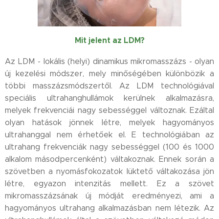
Mit jelent az LDM?
Az LDM - lokális (helyi) dinamikus mikromasszázs - olyan
új kezelési módszer, mely minőségében különbözik a
többi masszázsmódszertől. Az LDM technológiával
speciális ultrahanghullámok kerülnek alkalmazásra,
melyek frekvenciái nagy sebességgel változnak. Ezáltal
olyan hatások jönnek létre, melyek hagyományos
ultrahanggal nem érhetőek el. E technológiában az
ultrahang frekvenciák nagy sebességgel (100 és 1000
alkalom másodpercenként) váltakoznak. Ennek során a
szövetben a nyomásfokozatok lüktető váltakozása jön
létre, egyazon intenzitás mellett. Ez a szövet
mikromasszázsának új módját eredményezi, ami a
hagyományos ultrahang alkalmazásban nem létezik. Az