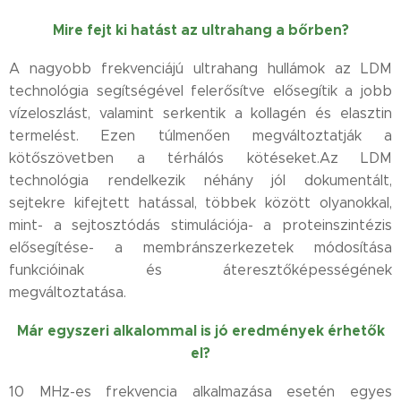
Mire fejt ki hatást az ultrahang a bőrben?
A nagyobb frekvenciájú ultrahang hullámok az LDM
technológia segítségével felerősítve elősegítik a jobb
vízeloszlást, valamint serkentik a kollagén és elasztin
termelést. Ezen túlmenően megváltoztatják a
kötőszövetben a térhálós kötéseket.Az LDM
technológia rendelkezik néhány jól dokumentált,
sejtekre kifejtett hatással, többek között olyanokkal,
mint- a sejtosztódás stimulációja- a proteinszintézis
elősegítése- a membránszerkezetek módosítása
funkcióinak és áteresztőképességének
megváltoztatása.
Már egyszeri alkalommal is jó eredmények érhetők
el?
10 MHz-es frekvencia alkalmazása esetén egyes