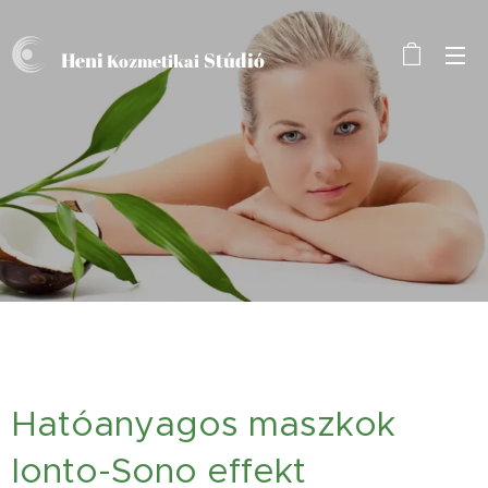
Heni
Stúdió
Kozmetikai
Hatóanyagos maszkok
Ionto-Sono effekt