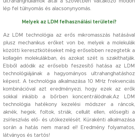
ultrahanghullámok által a szövetben váltakozó módon
lép fel túlnyomás és alacsonynyomás.
Melyek az LDM felhasználási területei?
Az LDM technológia az erős mikromasszás hatásával
plusz mechanikus erőket von be, melyek a molekulák
közötti keresztkötéseket még erősebben rezegtetik a
kollagén molekulákban, és azokat szét is szakíthatják.
Ebből adódik az erősebb feszesítő hatása az LDM
technológiájának a hagyományos ultrahanghatáshoz
képest. A technológia alkalmazása 10 MHz frekvenciás
kombinációval azt eredményezi, hogy ezek az erők
sokkal inkább a bőrben koncentrálódnak.Az LDM
technológia hatékony kezelési módszer a ráncok,
aknék, hegek, foltok, striák, cellulit ellen, elősegíti a
zsírleszívás elő- és utókezelését. Kúrakénti alkalmazása
során a hatás nem marad el! Eredmény folyamatos,
látványos és tartós!