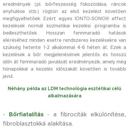
eredmények (pl. bőrfeszesség fokozódása, ráncok
enyhülése stb.) rögtön az első kezelést követően
megfigyelhetőek. Ezért egyes IONTO-SONO® effect
kezelések normál kozmetikai kezelési programba is
beilleszthetőek. Hosszan fennmaradó hatások
eléréséhez minden esetre rendszeres kezelésekre van
szükség hetente 1-2 alkalommal 4-6 héten át. Ezek a
kezelések a bőr megjelenésének jelentős és hosszú
időn át fennmaradó javulását eredményezik, amely még
hónapokkal a kezelés időszakát követően is tovább
javul.
Néhány példa az LDM technológia esztétikai célú
alkalmazására
Bőrfiatalítás
-
- a fibrociták elkülönítése,
fibroblasztokká alakítása.