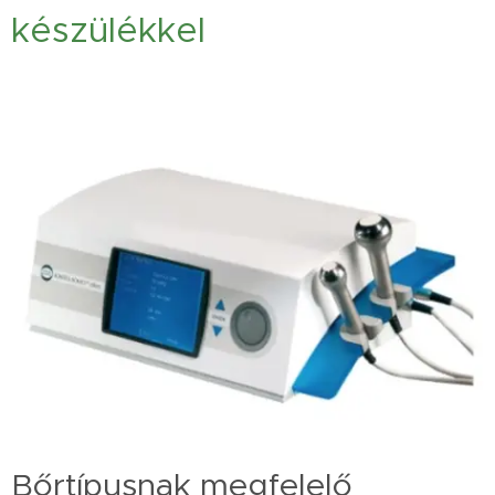
készülékkel
Bőrtípusnak megfelelő