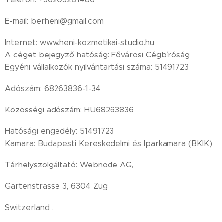
E-mail: berheni@gmail.com
Internet: www.heni-kozmetikai-studio.hu
A céget bejegyző hatóság: Fővárosi Cégbíróság
Egyéni vállalkozók nyilvántartási száma: 51491723
Adószám: 68263836-1-34
Közösségi adószám: HU68263836
Hatósági engedély: 51491723
Kamara: Budapesti Kereskedelmi és Iparkamara (BKIK)
Tárhelyszolgáltató: Webnode AG,
Gartenstrasse 3, 6304 Zug
Switzerland ,