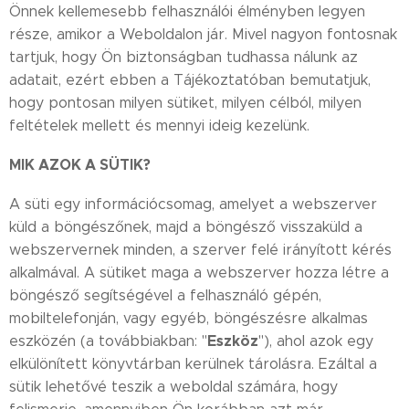
Önnek kellemesebb felhasználói élményben legyen
része, amikor a Weboldalon jár. Mivel nagyon fontosnak
tartjuk, hogy Ön biztonságban tudhassa nálunk az
adatait, ezért ebben a Tájékoztatóban bemutatjuk,
hogy pontosan milyen sütiket, milyen célból, milyen
feltételek mellett és mennyi ideig kezelünk.
MIK AZOK A SÜTIK?
A süti egy információcsomag, amelyet a webszerver
küld a böngészőnek, majd a böngésző visszaküld a
webszervernek minden, a szerver felé irányított kérés
alkalmával. A sütiket maga a webszerver hozza létre a
böngésző segítségével a felhasználó gépén,
mobiltelefonján, vagy egyéb, böngészésre alkalmas
Eszköz
eszközén (a továbbiakban: "
"), ahol azok egy
elkülönített könyvtárban kerülnek tárolásra. Ezáltal a
sütik lehetővé teszik a weboldal számára, hogy