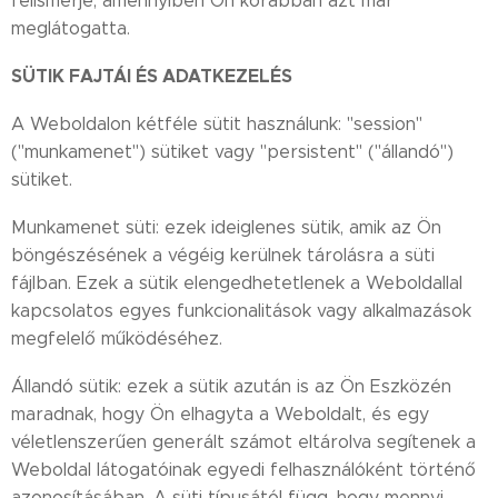
felismerje, amennyiben Ön korábban azt már
meglátogatta.
SÜTIK FAJTÁI ÉS ADATKEZELÉS
A Weboldalon kétféle sütit használunk: "session"
("munkamenet") sütiket vagy "persistent" ("állandó")
sütiket.
Munkamenet süti: ezek ideiglenes sütik, amik az Ön
böngészésének a végéig kerülnek tárolásra a süti
fájlban. Ezek a sütik elengedhetetlenek a Weboldallal
kapcsolatos egyes funkcionalitások vagy alkalmazások
megfelelő működéséhez.
Állandó sütik: ezek a sütik azután is az Ön Eszközén
maradnak, hogy Ön elhagyta a Weboldalt, és egy
véletlenszerűen generált számot eltárolva segítenek a
Weboldal látogatóinak egyedi felhasználóként történő
azonosításában. A süti típusától függ, hogy mennyi