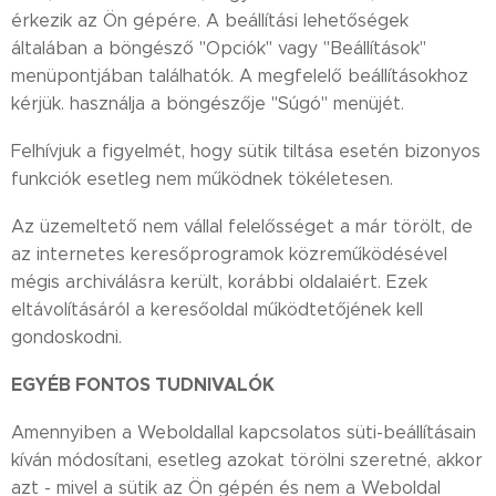
érkezik az Ön gépére. A beállítási lehetőségek
általában a böngésző "Opciók" vagy "Beállítások"
menüpontjában találhatók. A megfelelő beállításokhoz
kérjük. használja a böngészője "Súgó" menüjét.
Felhívjuk a figyelmét, hogy sütik tiltása esetén bizonyos
funkciók esetleg nem működnek tökéletesen.
Az üzemeltető nem vállal felelősséget a már törölt, de
az internetes keresőprogramok közreműködésével
mégis archiválásra került, korábbi oldalaiért. Ezek
eltávolításáról a keresőoldal működtetőjének kell
gondoskodni.
EGYÉB FONTOS TUDNIVALÓK
Amennyiben a Weboldallal kapcsolatos süti-beállításain
kíván módosítani, esetleg azokat törölni szeretné, akkor
azt - mivel a sütik az Ön gépén és nem a Weboldal