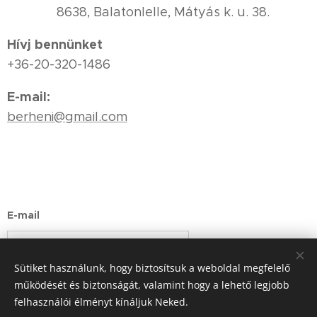
8638, Balatonlelle, Mátyás k. u. 38.
Hívj bennünket
+36-20-320-1486
E-mail:
berheni@gmail.com
E-mail
Sütiket használunk, hogy biztosítsuk a weboldal megfelelő
Küldés
működését és biztonságát, valamint hogy a lehető legjobb
felhasználói élményt kínáljuk Neked.