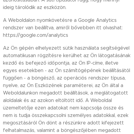
ideig tárolódik az eszközön.
A Weboldalon nyomkövetésre a Google Analytics
rendszer van beállítva, amiről bővebben itt olvashat:
https://google.com/analytics
Az Ön gépén elhelyezett sütik használata segítségével
automatikusan rögzítésre kerülhet az Ön látogatásának
kezdő és befejező időpontja, az Ön IP-címe, illetve
egyes esetekben - az Ön számítógépének beállításától
függően - a böngésző, az operációs rendszer típusa,
nyelve, az Ön Eszközének paraméterei, az Ön által a
Weboldalunkon megadott beállítások, a meglátogatott
aloldalak és az azokon eltöltött idő. A Weboldal
üzemeltetője ezen adatokat nem kapcsolja össze és
nem is tudja összekapcsolni személyes adatokkal, ezek
megosztásáról Ön dönt a részünkre adott kifejezett
felhatalmazás, valamint a böngészőjében megadott