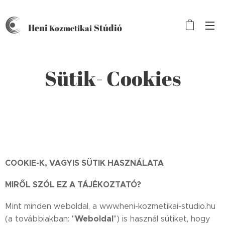
Heni
Stúdió
Kozmetikai
Sütik- Cookies
COOKIE-K, VAGYIS SÜTIK HASZNÁLATA
MIRŐL SZÓL EZ A TÁJÉKOZTATÓ?
Mint minden weboldal, a www.heni-kozmetikai-studio.hu
Weboldal
(a továbbiakban: "
") is használ sütiket, hogy