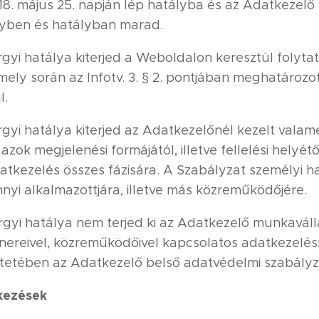
018. május 25. napján lép hatályba és az Adatkezelő
nyben és hatályban marad.
rgyi hatálya kiterjed a Weboldalon keresztül folyta
mely során az Infotv. 3. § 2. pontjában meghatároz
l.
árgyi hatálya kiterjed az Adatkezelőnél kezelt vala
azok megjelenési formájától, illetve fellelési helyét
tkezelés összes fázisára. A Szabályzat személyi ha
yi alkalmazottjára, illetve más közreműködőjére.
rgyi hatálya nem terjed ki az Adatkezelő munkaválla
ereivel, közreműködőivel kapcsolatos adatkezelés
tetében az Adatkezelő belső adatvédelmi szabályzat
lkezések