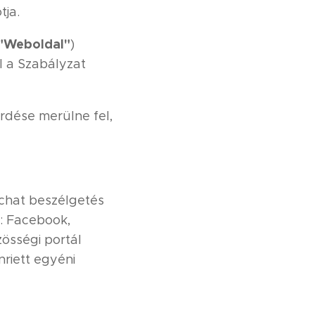
tja.
"Weboldal"
)
al a Szabályzat
rdése merülne fel,
 chat beszélgetés
k: Facebook,
össégi portál
nriett egyéni