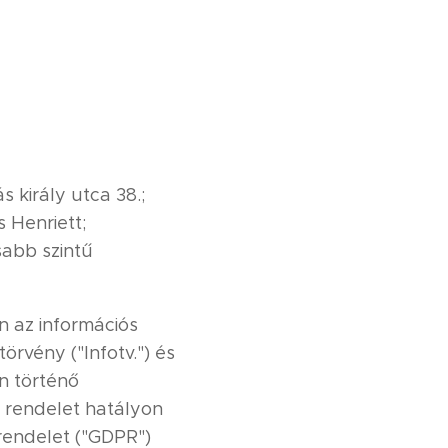
 király utca 38.;
s Henriett;
abb szintű
n az információs
örvény ("Infotv.") és
n történő
K rendelet hatályon
rendelet ("GDPR")