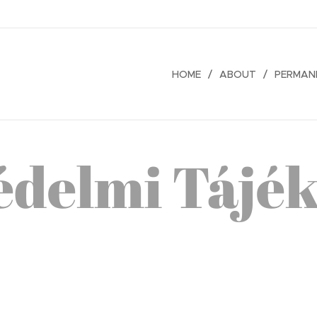
HOME
ABOUT
PERMAN
édelmi Tájék