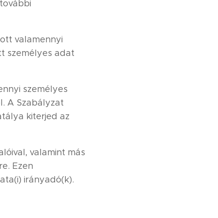
 további
tott valamennyi
ott személyes adat
mennyi személyes
ől. A Szabályzat
tálya kiterjed az
lóival, valamint más
re. Ezen
a(i) irányadó(k).