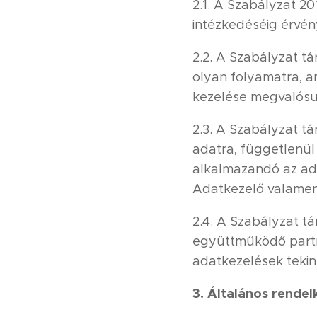
2.1. A Szabályzat 2
intézkedéséig érvé
2.2. A Szabályzat tá
olyan folyamatra, a
kezelése megvalósu
2.3. A Szabályzat t
adatra, függetlenül 
alkalmazandó az ada
Adatkezelő valamenn
2.4. A Szabályzat tá
együttműködő partn
adatkezelések tekin
3. Általános rende