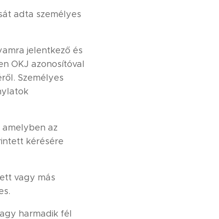
lását adta személyes
lyamra jelentkező és
ően OKJ azonosítóval
éről. Személyes
nylatok
s, amelyben az
intett kérésére
tett vagy más
es.
vagy harmadik fél