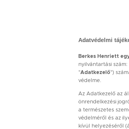
Adatvédelmi tájék
Berkes Henriett egy
nyilvántartási szám:
Adatkezelő
"
") szá
védelme.
Az Adatkezelő az ál
önrendelkezési jogró
a természetes szem
védelméről és az il
kívül helyezéséről 