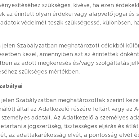
vényesítéséhez szükséges, kivéve, ha ezen érdeke
k az érintett olyan érdekei vagy alapvető jogai és 
datok védelmét teszik szükségessé, különösen, ha 
a jelen Szabályzatban meghatározott célokból külö
esetben kezel, amennyiben azt az érintettek önké
tben az adott megkeresés és/vagy szolgáltatás jel
ítéséhez szükséges mértékben.
zabályai
 jelen Szabályzatban meghatározottak szerint kezeli
nálót) által az Adatkezelő részére feltárt vagy az 
személyes adatait. Az Adatkezelő a személyes ada
tartani a jogszerűség, tisztességes eljárás és átlát
ét, az adattakarékosság elvét, a pontosság elvét és