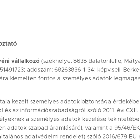
oztató
éni vállalkozó
(székhelye: 8638 Balatonlelle, Mátyás
 51491723; adószám: 68263836-1-34; képviseli: Berke
mára kiemelten fontos a személyes adatok legmagas
tala kezelt személyes adatok biztonsága érdekébe
l és az információszabadságról szóló 2011. évi CXII. t
élyeknek a személyes adatok kezelése tekintetébe
yen adatok szabad áramlásáról, valamint a 95/46/E
(általános adatvédelmi rendelet) szóló 2016/679 EU 