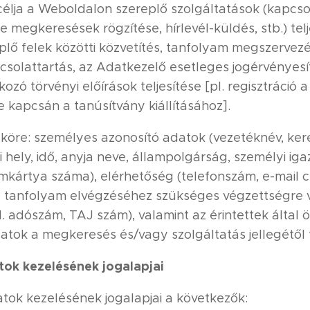
célja a Weboldalon szereplő szolgáltatások (kapcso
e megkeresések rögzítése, hírlevél-küldés, stb.) telj
lő felek közötti közvetítés, tanfolyam megszervezé
csolattartás, az Adatkezelő esetleges jogérvényesí
zó törvényi előírások teljesítése [pl. regisztráció
 kapcsán a tanúsítvány kiállításához].
 köre: személyes azonosító adatok (vezetéknév, kere
ési hely, idő, anyja neve, állampolgárság, személyi i
mkártya száma), elérhetőség (telefonszám, e-mail cí
, a tanfolyam elvégzéséhez szükséges végzettségre
l. adószám, TAJ szám), valamint az érintettek által
tok a megkeresés és/vagy szolgáltatás jellegétől
tok kezelésének jogalapjai
atok kezelésének jogalapjai a következők: