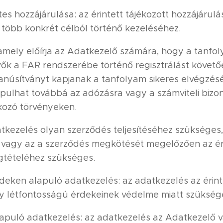
tes hozzájárulása: az érintett tájékozott hozzájáru
több konkrét célból történő kezeléséhez.
: amely előírja az Adatkezelő számára, hogy a tanfo
vők a FAR rendszerébe történő regisztrálást követ
tanúsítványt kapjanak a tanfolyam sikeres elvégzés
pulhat továbbá az adózásra vagy a számviteli bizo
ozó törvényeken.
atkezelés olyan szerződés teljesítéséhez szüksége
él, vagy az a szerződés megkötését megelőzően az ér
gtételéhez szükséges.
deken alapuló adatkezelés: az adatkezelés az érin
y létfontosságú érdekeinek védelme miatt szükség
apuló adatkezelés: az adatkezelés az Adatkezelő 