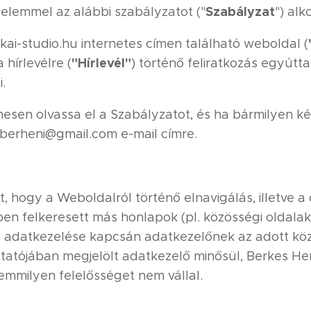
Szabályzat
yelemmel az alábbi szabályzatot ("
") alko
ai-studio.hu internetes címen található weboldal (
"Hírlevél"
 hírlevélre (
) történő feliratkozás egyútt
.
esen olvassa el a Szabályzatot, és ha bármilyen ké
 berheni@gmail.com e-mail címre.
, hogy a Weboldalról történő elnavigálás, illetve a
ben felkeresett más honlapok (pl. közösségi oldala
) adatkezelése kapcsán adatkezelőnek az adott köz
ztatójában megjelölt adatkezelő minősül, Berkes He
semmilyen felelősséget nem vállal.