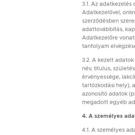
3.1. Az adatkezelés 
Adatkezelővel, onlin
szerződésben szerep
adattovábbítás, kap
Adatkezelőre vonatko
tanfolyam elvégzése
3.2. A kezelt adatok
név, titulus, szület
érvényessége, lakcí
tartózkodási hely)
azonosító adatok (p
megadott egyéb ada
4. A személyes ada
4.1. A személyes ad