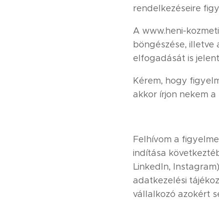
rendelkezéseire fig
A www.heni-kozmetik
böngészése, illetve a
elfogadását is jelenti
Kérem, hogy figyelm
akkor írjon nekem a
Felhívom a figyelmet
indítása következté
LinkedIn, Instagram
adatkezelési tájéko
vállalkozó azokért 