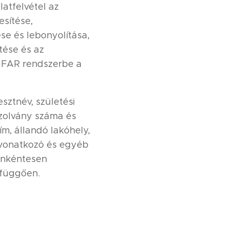
latfelvétel az
esítése,
se és lebonyolítása,
tése és az
 a FAR rendszerbe a
sztnév, születési
gazolvány száma és
m, állandó lakóhely,
 vonatkozó és egyéb
 önkéntesen
 függően.