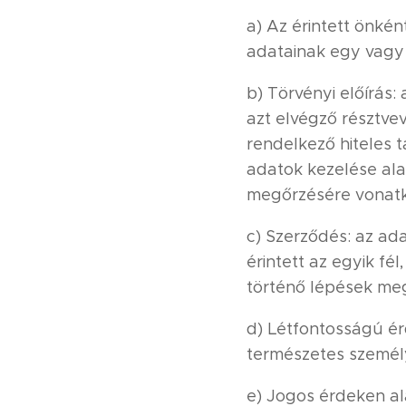
a) Az érintett önkén
adatainak egy vagy 
b) Törvényi előírás
azt elvégző résztve
rendelkező hiteles 
adatok kezelése ala
megőrzésére vonatk
c) Szerződés: az ad
érintett az egyik f
történő lépések me
d) Létfontosságú ér
természetes személ
e) Jogos érdeken al