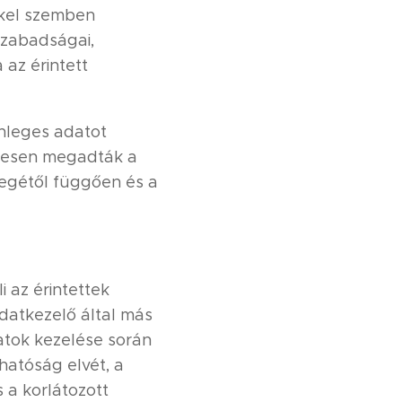
kkel szemben
szabadságai,
az érintett
nleges adatot
ntesen megadták a
legétől függően és a
 az érintettek
Adatkezelő által más
tok kezelése során
hatóság elvét, a
 a korlátozott