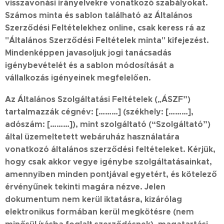
visszavonási irányelvekre vonatkozó szabályokat.
Számos minta és sablon található az Általános
Szerződési Feltételekhez online, csak keress rá az
"Általános Szerződési Feltételek minta" kifejezést.
Mindenképpen javasoljuk jogi tanácsadás
igénybevételét és a sablon módosítását a
vállalkozás igényeinek megfelelően.
Az Általános Szolgáltatási Feltételek („ÁSZF”)
tartalmazzák cégnév:
[………]
(székhely:
[………]
,
adószám:
[………]
), mint szolgáltató (“Szolgáltató”)
által üzemeltetett webáruház használatára
vonatkozó általános szerződési feltételeket. Kérjük,
hogy csak akkor vegye igénybe szolgáltatásainkat,
amennyiben minden pontjával egyetért, és kötelező
érvényűnek tekinti magára nézve. Jelen
dokumentum nem kerül iktatásra, kizárólag
elektronikus formában kerül megkötésre (nem