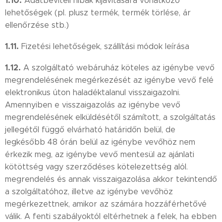
1.10.
Adatbeviteli hibák kijavítására vonatkozó
lehetőségek (pl. plusz termék, termék törlése, ár
ellenőrzése stb.)
1.11.
Fizetési lehetőségek, szállítási módok leírása
1.12.
A szolgáltató webáruház köteles az igénybe vevő
megrendelésének megérkezését az igénybe vevő felé
elektronikus úton haladéktalanul visszaigazolni.
Amennyiben e visszaigazolás az igénybe vevő
megrendelésének elküldésétől számított, a szolgáltatás
jellegétől függő elvárható határidőn belül, de
legkésőbb 48 órán belül az igénybe vevőhöz nem
érkezik meg, az igénybe vevő mentesül az ajánlati
kötöttség vagy szerződéses kötelezettség alól.
megrendelés és annak visszaigazolása akkor tekintendő
a szolgáltatóhoz, illetve az igénybe vevőhöz
megérkezettnek, amikor az számára hozzáférhetővé
válik. A fenti szabályoktól eltérhetnek a felek, ha ebben