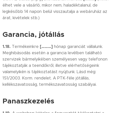
élhet vele a vásárló, mikor nem, haladéktalanul, de
legkésőbb 14 napon belül visszautalja a webáruház az
árat, kivételek stb.)
Garancia, jótállás
1.18.
[………]
Termékeinkre
hónap garanciát vállalunk.
Meghibásodás esetén a garancia levélben található
szervizek bármelyikében személyesen vagy telefonon
tájékoztatják a teendőkről, illetve elérhetőségeink
valamelyikén is tájékoztatást nyújtunk. Lásd még:
151/2003. Korm. rendelet. A PTK-féle jótállás,
kellékszavatosság, termékszavatosság szabályai.
Panaszkezelés