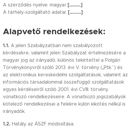
[………]
A szerződés nyelve: magyar
[………]
A tárhely-szolgáltató adatai:
Alapvető rendelkezések:
1.1.
A jelen Szabályzatban nem szabályozott
kérdésekre, valamint jelen Szabályzat értelmezésére a
magyar jog az irányadó, különös tekintettel a Polgári
Törvénykönyvről szóló 2013. évi V. törvény („Ptk.”) és
az elektronikus kereskedelmi szolgáltatások, valamint az
információs társadalommal összefüggő szolgáltatások
egyes kérdéseiről szóló 2001. évi CVIII. törvény
vonatkozó rendelkezéseire. A vonatkozó jogszabályok
kötelező rendelkezései a felekre külön kikötés nélkül is
irányadók.
1.2.
Hatály, az ÁSZF módosítása.