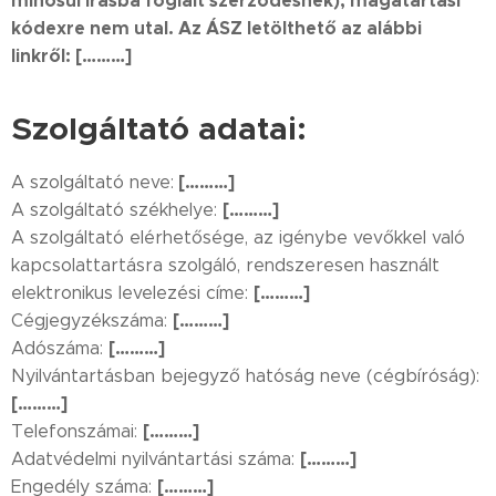
minősül írásba foglalt szerződésnek), magatartási
kódexre nem utal. Az ÁSZ letölthető az alábbi
linkről:
[………]
Szolgáltató adatai:
[………]
A szolgáltató neve:
[………]
A szolgáltató székhelye:
A szolgáltató elérhetősége, az igénybe vevőkkel való
kapcsolattartásra szolgáló, rendszeresen használt
[………]
elektronikus levelezési címe:
[………]
Cégjegyzékszáma:
[………]
Adószáma:
Nyilvántartásban bejegyző hatóság neve (cégbíróság):
[………]
[………]
Telefonszámai:
[………]
Adatvédelmi nyilvántartási száma:
[………]
Engedély száma: