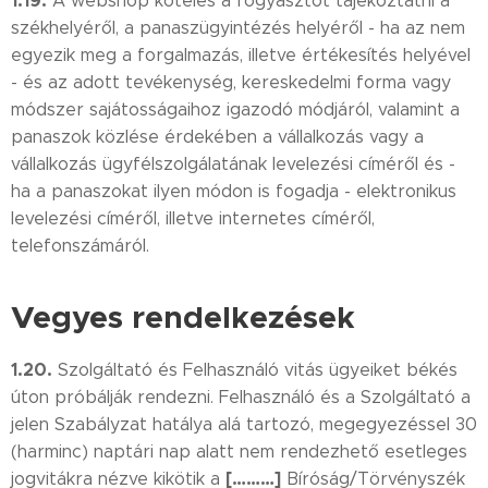
1.19.
A webshop köteles a fogyasztót tájékoztatni a
székhelyéről, a panaszügyintézés helyéről - ha az nem
egyezik meg a forgalmazás, illetve értékesítés helyével
- és az adott tevékenység, kereskedelmi forma vagy
módszer sajátosságaihoz igazodó módjáról, valamint a
panaszok közlése érdekében a vállalkozás vagy a
vállalkozás ügyfélszolgálatának levelezési címéről és -
ha a panaszokat ilyen módon is fogadja - elektronikus
levelezési címéről, illetve internetes címéről,
telefonszámáról.
Vegyes rendelkezések
1.20.
Szolgáltató és Felhasználó vitás ügyeiket békés
úton próbálják rendezni. Felhasználó és a Szolgáltató a
jelen Szabályzat hatálya alá tartozó, megegyezéssel 30
(harminc) naptári nap alatt nem rendezhető esetleges
[………]
jogvitákra nézve kikötik a
Bíróság/Törvényszék