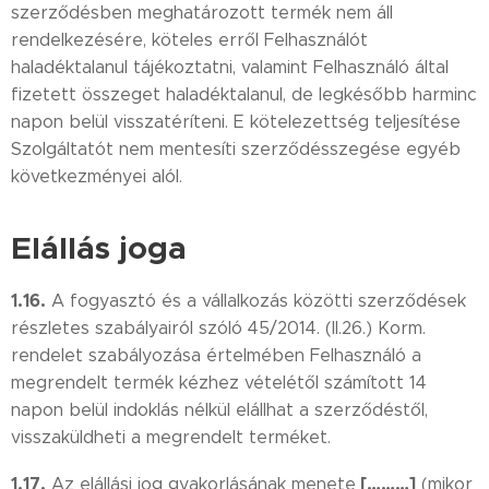
szerződésben meghatározott termék nem áll
rendelkezésére, köteles erről Felhasználót
haladéktalanul tájékoztatni, valamint Felhasználó által
fizetett összeget haladéktalanul, de legkésőbb harminc
napon belül visszatéríteni. E kötelezettség teljesítése
Szolgáltatót nem mentesíti szerződésszegése egyéb
következményei alól.
Elállás joga
1.16.
A fogyasztó és a vállalkozás közötti szerződések
részletes szabályairól szóló 45/2014. (II.26.) Korm.
rendelet szabályozása értelmében Felhasználó a
megrendelt termék kézhez vételétől számított 14
napon belül indoklás nélkül elállhat a szerződéstől,
visszaküldheti a megrendelt terméket.
1.17.
[………]
Az elállási jog gyakorlásának menete
(mikor